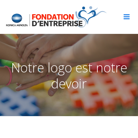
Aller
au
contenu
Notre logo est notre
devoir