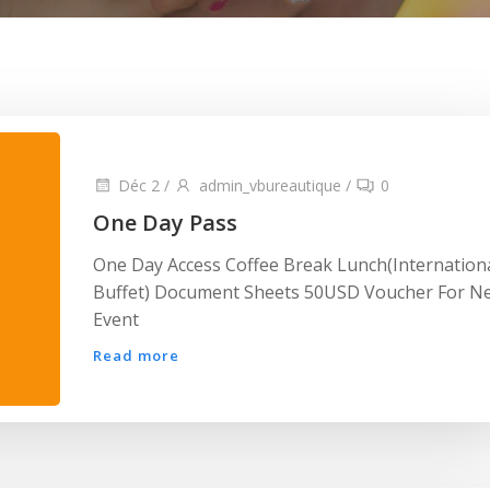
Déc 2
/
admin_vbureautique
/
0
One Day Pass
One Day Access Coffee Break Lunch(Internation
Buffet) Document Sheets 50USD Voucher For N
Event
Read more