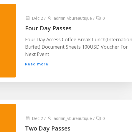
Déc 2
/
admin_vbureautique
/
0
Four Day Passes
Four Day Access Coffee Break Lunch(Internation
Buffet) Document Sheets 100USD Voucher For
Next Event
Read more
Déc 2
/
admin_vbureautique
/
0
Two Day Passes