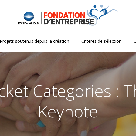
Projets soutenus depuis la création
Critères de sélection
C
cket Categories : 
Keynote