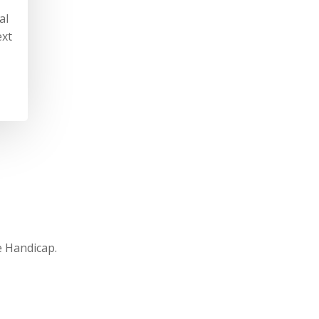
al
ext
e Handicap.