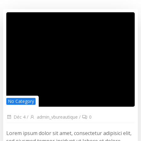
No Category
Déc 4
/
admin_vbureautique
/
0
Lorem ipsum dolor sit amet, consectetur adipisici elit,
sed eiusmod tempor incidunt ut labore et dolore