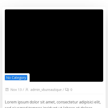
No Category
Nov 13
/
admin_vbureautique
/
0
Lorem ipsum dolor sit amet, consectetur adipisici elit,
sed eiusmod tempor incidunt ut labore et dolore